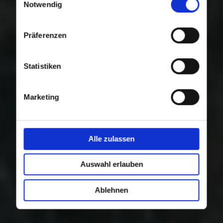
Nutzung der Dienste gesammelt haben.
Notwendig
Präferenzen
Statistiken
Marketing
Alle zulassen
Auswahl erlauben
Ablehnen