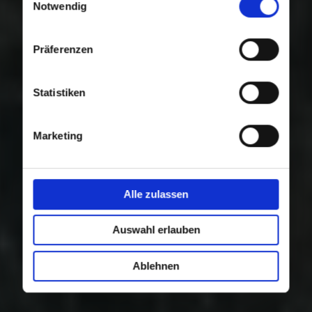
Nutzung der Dienste gesammelt haben.
Notwendig
Präferenzen
Statistiken
Marketing
Alle zulassen
Auswahl erlauben
Ablehnen