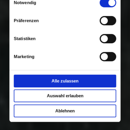
Nutzung der Dienste gesammelt haben.
Notwendig
Präferenzen
Statistiken
Marketing
Alle zulassen
Auswahl erlauben
Ablehnen