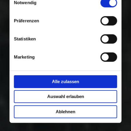
Nutzung der Dienste gesammelt haben.
Notwendig
Präferenzen
Statistiken
Marketing
Alle zulassen
Auswahl erlauben
Ablehnen