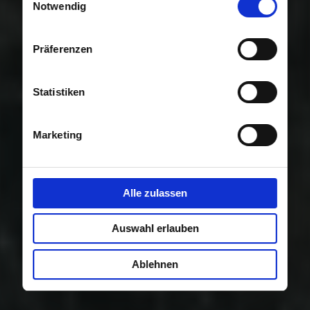
Nutzung der Dienste gesammelt haben.
Notwendig
Präferenzen
Statistiken
Marketing
Alle zulassen
Auswahl erlauben
Ablehnen