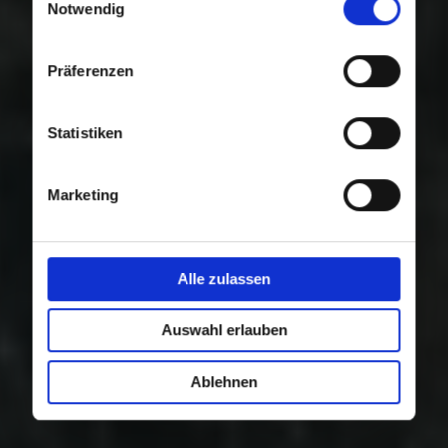
Nutzung der Dienste gesammelt haben.
Notwendig
Präferenzen
Statistiken
Marketing
Alle zulassen
Auswahl erlauben
Ablehnen