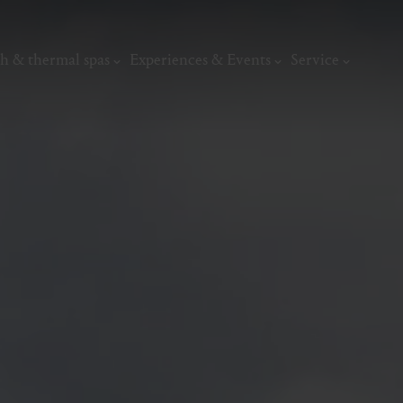
h & thermal spas
Experiences & Events
Service
thermal
Wellness & relaxation
Art, culture &