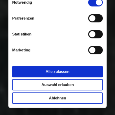
Nutzung der Dienste gesammelt haben.
Notwendig
Präferenzen
Statistiken
Marketing
Alle zulassen
Auswahl erlauben
Ablehnen