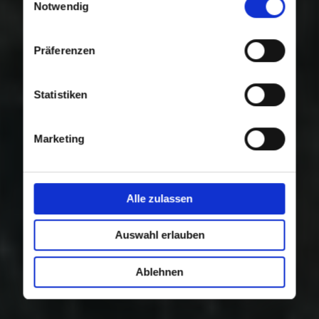
Nutzung der Dienste gesammelt haben.
Notwendig
Präferenzen
Statistiken
Marketing
Alle zulassen
Auswahl erlauben
Ablehnen