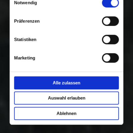
Nutzung der Dienste gesammelt haben.
Notwendig
Präferenzen
Statistiken
Marketing
Alle zulassen
Auswahl erlauben
Ablehnen