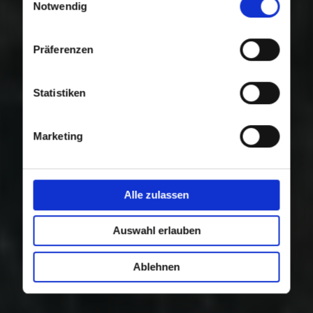
Nutzung der Dienste gesammelt haben.
Notwendig
Präferenzen
Statistiken
Marketing
Alle zulassen
Auswahl erlauben
Ablehnen