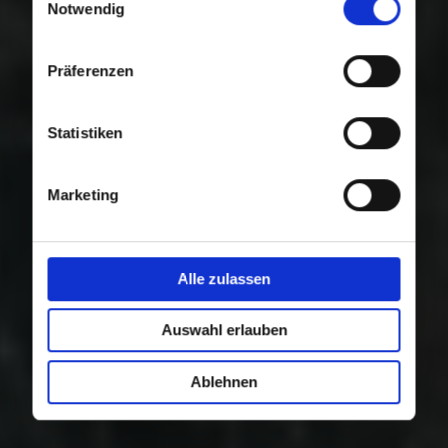
Nutzung der Dienste gesammelt haben.
Notwendig
Präferenzen
Statistiken
Marketing
Alle zulassen
Auswahl erlauben
Ablehnen