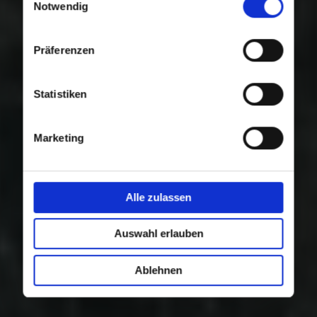
Nutzung der Dienste gesammelt haben.
Notwendig
Präferenzen
Statistiken
Marketing
Alle zulassen
Auswahl erlauben
Ablehnen