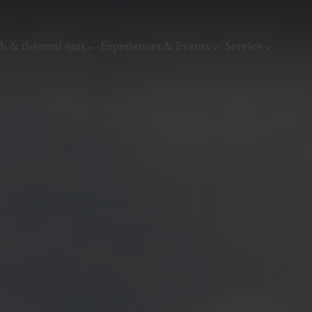
h & thermal spas
Experiences & Events
Service
thermal
Wellness & relaxation
Art, culture &