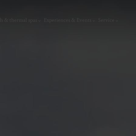
h & thermal spas
Experiences & Events
Service
thermal
Wellness & relaxation
Art, culture &