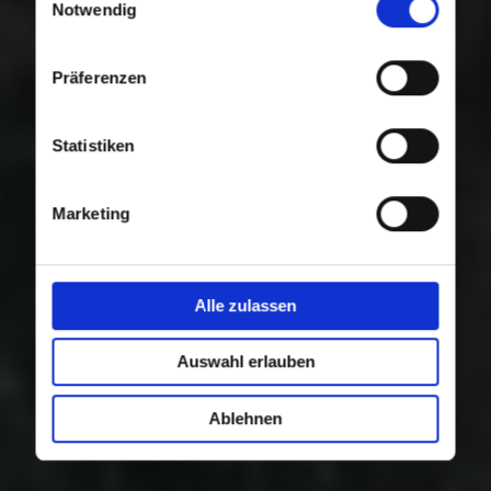
Nutzung der Dienste gesammelt haben.
Notwendig
Präferenzen
Statistiken
Marketing
Alle zulassen
Auswahl erlauben
Ablehnen