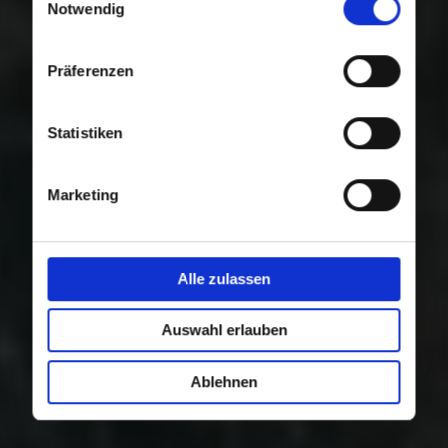
Nutzung der Dienste gesammelt haben.
Notwendig
Präferenzen
Statistiken
Marketing
Alle zulassen
Auswahl erlauben
Ablehnen