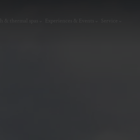
h & thermal spas
Experiences & Events
Service
thermal
Wellness & relaxation
Art, culture &