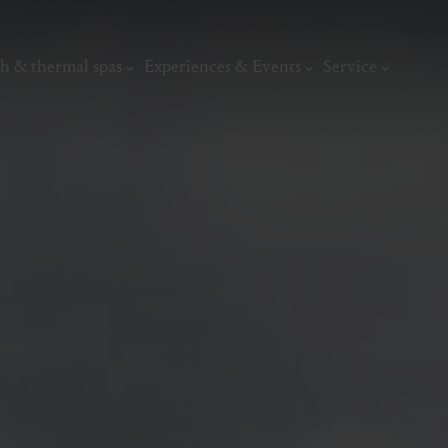
h & thermal spas
Experiences & Events
Service
thermal
Wellness & relaxation
Art, culture &