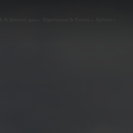
h & thermal spas
Experiences & Events
Service
thermal
Wellness & relaxation
Art, culture &