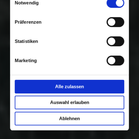
Nutzung der Dienste gesammelt haben.
Notwendig
Präferenzen
Statistiken
Marketing
Alle zulassen
Auswahl erlauben
Ablehnen