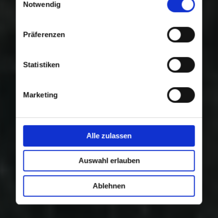
Nutzung der Dienste gesammelt haben.
Notwendig
Präferenzen
Statistiken
Marketing
Alle zulassen
Auswahl erlauben
Ablehnen