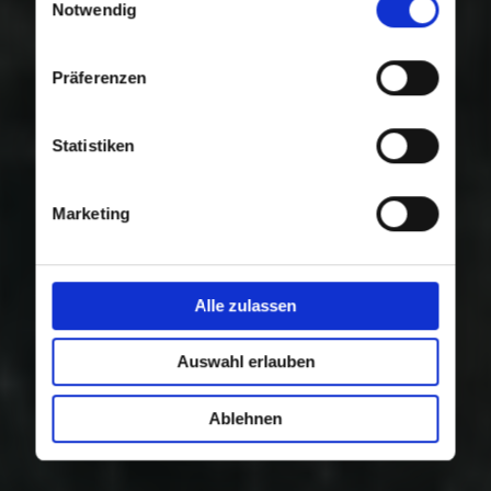
Nutzung der Dienste gesammelt haben.
Notwendig
Präferenzen
Statistiken
Marketing
Alle zulassen
Auswahl erlauben
Ablehnen