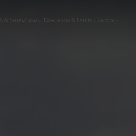
h & thermal spas
Experiences & Events
Service
thermal
Wellness & relaxation
Art, culture &