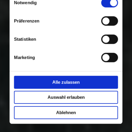
Nutzung der Dienste gesammelt haben.
Notwendig
Präferenzen
Statistiken
Marketing
Alle zulassen
Auswahl erlauben
Ablehnen