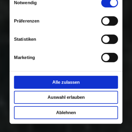
Nutzung der Dienste gesammelt haben.
Notwendig
Präferenzen
Statistiken
Marketing
Alle zulassen
Auswahl erlauben
Ablehnen