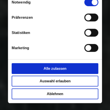
Nutzung der Dienste gesammelt haben.
Notwendig
Präferenzen
Statistiken
Marketing
Alle zulassen
Auswahl erlauben
Ablehnen