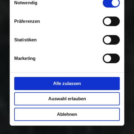
Nutzung der Dienste gesammelt haben.
Notwendig
Präferenzen
Statistiken
Marketing
Alle zulassen
Auswahl erlauben
Ablehnen