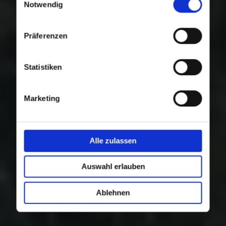
Nutzung der Dienste gesammelt haben.
Notwendig
Präferenzen
Statistiken
Marketing
Alle zulassen
Auswahl erlauben
Ablehnen