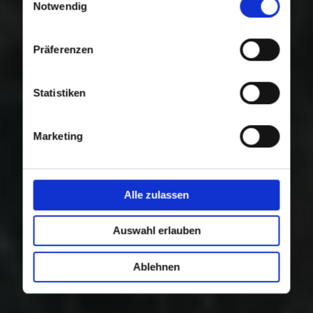
Nutzung der Dienste gesammelt haben.
Notwendig
Präferenzen
Statistiken
Marketing
Alle zulassen
Auswahl erlauben
Ablehnen