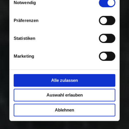
Nutzung der Dienste gesammelt haben.
Notwendig
Präferenzen
Statistiken
Marketing
Alle zulassen
Auswahl erlauben
Ablehnen