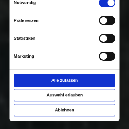
Nutzung der Dienste gesammelt haben.
Notwendig
Präferenzen
Statistiken
Marketing
Alle zulassen
Auswahl erlauben
Ablehnen