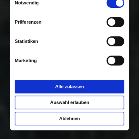
Nutzung der Dienste gesammelt haben.
Notwendig
Präferenzen
Statistiken
Marketing
Alle zulassen
Auswahl erlauben
Ablehnen