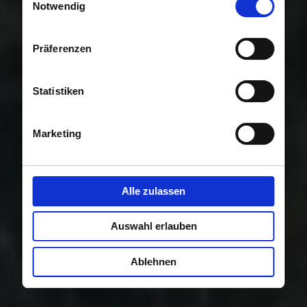
Nutzung der Dienste gesammelt haben.
Notwendig
Präferenzen
Statistiken
Marketing
Alle zulassen
Auswahl erlauben
Ablehnen