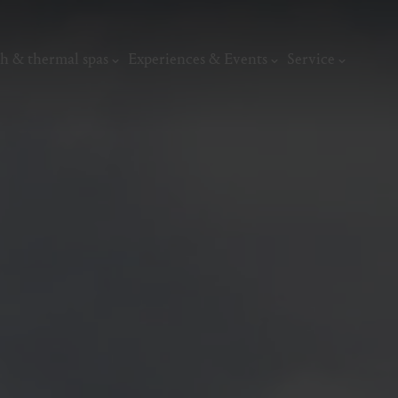
h & thermal spas
Experiences & Events
Service
thermal
Wellness & relaxation
Art, culture &