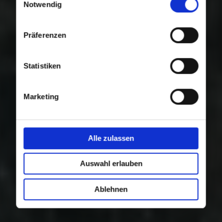
Nutzung der Dienste gesammelt haben.
Notwendig
Präferenzen
Statistiken
Marketing
Alle zulassen
Auswahl erlauben
Ablehnen