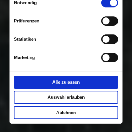
Nutzung der Dienste gesammelt haben.
Notwendig
Präferenzen
Statistiken
Marketing
Alle zulassen
Auswahl erlauben
Ablehnen