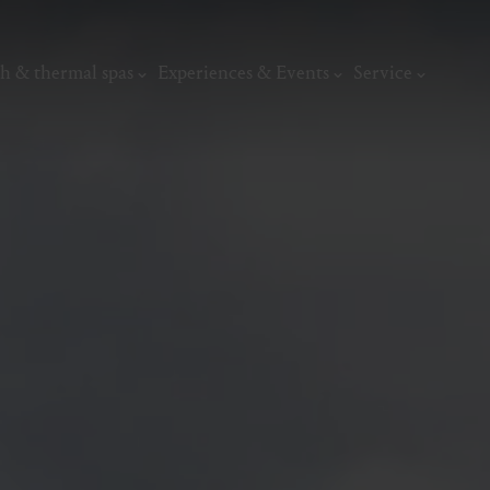
h & thermal spas
Experiences & Events
Service
thermal
Wellness & relaxation
Art, culture &