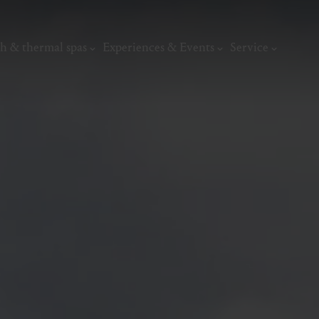
h & thermal spas
Experiences & Events
Service
thermal
Wellness & relaxation
Art, culture &