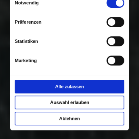
Nutzung der Dienste gesammelt haben.
Notwendig
Präferenzen
Statistiken
Marketing
Alle zulassen
Auswahl erlauben
Ablehnen