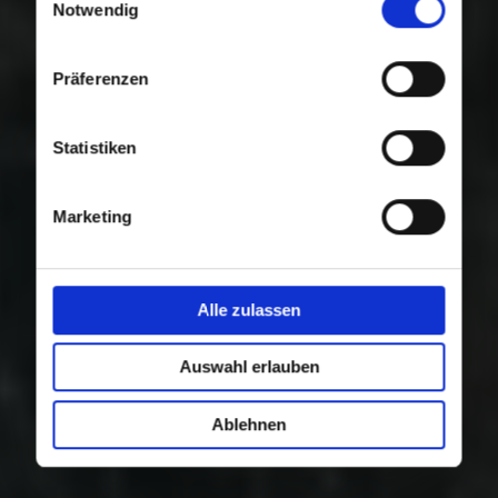
Nutzung der Dienste gesammelt haben.
Notwendig
Präferenzen
Statistiken
Marketing
Alle zulassen
Auswahl erlauben
Ablehnen