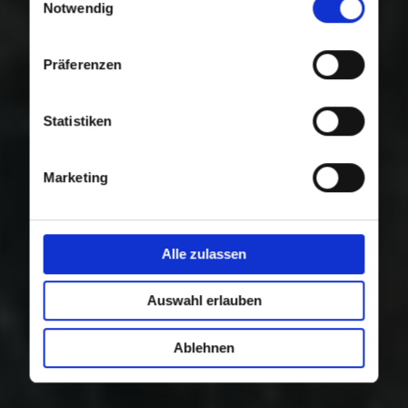
Nutzung der Dienste gesammelt haben.
Notwendig
Präferenzen
Statistiken
Marketing
Alle zulassen
Auswahl erlauben
Ablehnen