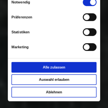
Nutzung der Dienste gesammelt haben.
Notwendig
Präferenzen
Statistiken
Marketing
Alle zulassen
Auswahl erlauben
Ablehnen