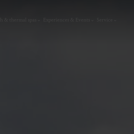
h & thermal spas
Experiences & Events
Service
thermal
Wellness & relaxation
Art, culture &