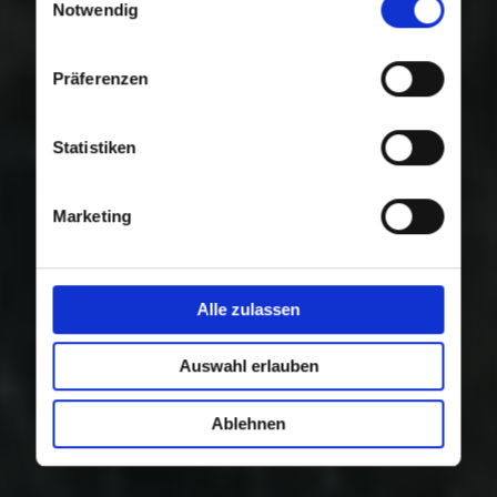
Nutzung der Dienste gesammelt haben.
Notwendig
Präferenzen
Statistiken
Marketing
Alle zulassen
Auswahl erlauben
Ablehnen