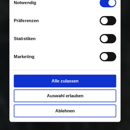
Nutzung der Dienste gesammelt haben.
Notwendig
Präferenzen
Statistiken
Marketing
Alle zulassen
Auswahl erlauben
Ablehnen