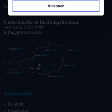
badgastein@gastein.com
Ablehnen
Unterkunfts- & Buchungshotline:
+43 6432 3393 990
info@gastein.com
Gasteinertal
Kontakt
Newsletter