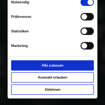
Nutzung der Dienste gesammelt haben.
Notwendig
Präferenzen
Statistiken
Marketing
Alle zulassen
Auswahl erlauben
Ablehnen