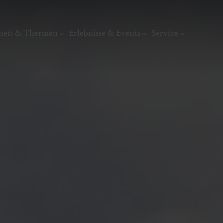
heit & Thermen
Erlebnisse & Events
Service
Kunst, Ku
ermal
Wellness & Entspannung
Tradit