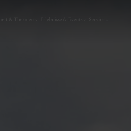
heit & Thermen
Erlebnisse & Events
Service
Kunst, Ku
ermal
Wellness & Entspannung
Tradit